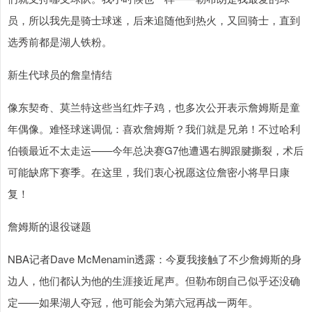
员，所以我先是骑士球迷，后来追随他到热火，又回骑士，直到
选秀前都是湖人铁粉。
新生代球员的詹皇情结
像东契奇、莫兰特这些当红炸子鸡，也多次公开表示詹姆斯是童
年偶像。难怪球迷调侃：喜欢詹姆斯？我们就是兄弟！不过哈利
伯顿最近不太走运——今年总决赛G7他遭遇右脚跟腱撕裂，术后
可能缺席下赛季。在这里，我们衷心祝愿这位詹密小将早日康
复！
詹姆斯的退役谜题
NBA记者Dave McMenamin透露：今夏我接触了不少詹姆斯的身
边人，他们都认为他的生涯接近尾声。但勒布朗自己似乎还没确
定——如果湖人夺冠，他可能会为第六冠再战一两年。