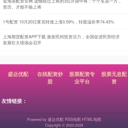
金海港配资官网 遗憾错过上将的3位开国中将：个个名震一方，
资历、才能不输上将
1号配资 10月20日莱克转债上涨0.59%，转股溢价率74.43%
上海期货配资APP下载 激发民间投资活力，全国促进民营经济
发展壮大现场会召开
盛达优配
在线配资炒
股票配资专
股票无息配
股
业平台
资
友情链接：
盛达优配
RSS地图
HTML地图
Powered by
Copyright
© 2023-2026