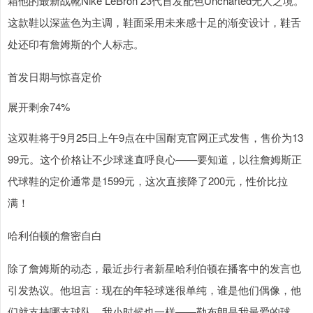
箱他的最新战靴Nike LeBron 23代首发配色Uncharted无人之境。
这款鞋以深蓝色为主调，鞋面采用未来感十足的渐变设计，鞋舌
处还印有詹姆斯的个人标志。
首发日期与惊喜定价
展开剩余74%
这双鞋将于9月25日上午9点在中国耐克官网正式发售，售价为13
99元。这个价格让不少球迷直呼良心——要知道，以往詹姆斯正
代球鞋的定价通常是1599元，这次直接降了200元，性价比拉
满！
哈利伯顿的詹密自白
除了詹姆斯的动态，最近步行者新星哈利伯顿在播客中的发言也
引发热议。他坦言：现在的年轻球迷很单纯，谁是他们偶像，他
们就支持哪支球队。我小时候也一样——勒布朗是我最爱的球