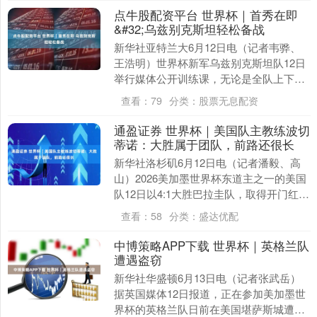
点牛股配资平台 世界杯｜首秀在即
&#32;乌兹别克斯坦轻松备战
新华社亚特兰大6月12日电（记者韦骅、
王浩明）世界杯新军乌兹别克斯坦队12日
举行媒体公开训练课，无论是全队上下还
是本国跟队记者，对于即将到来的世界杯
查看：
79
分类：
股票无息配资
首秀都显得十....
通盈证券 世界杯｜美国队主教练波切
蒂诺：大胜属于团队，前路还很长
新华社洛杉矶6月12日电（记者潘毅、高
山）2026美加墨世界杯东道主之一的美国
队12日以4:1大胜巴拉圭队，取得开门红。
主教练波切蒂诺赛后表示胜利属于全队，
查看：
58
分类：
盛达优配
但要....
中博策略APP下载 世界杯｜英格兰队
遭遇盗窃
新华社华盛顿6月13日电（记者张武岳）
据英国媒体12日报道，正在参加美加墨世
界杯的英格兰队日前在美国堪萨斯城遭遇