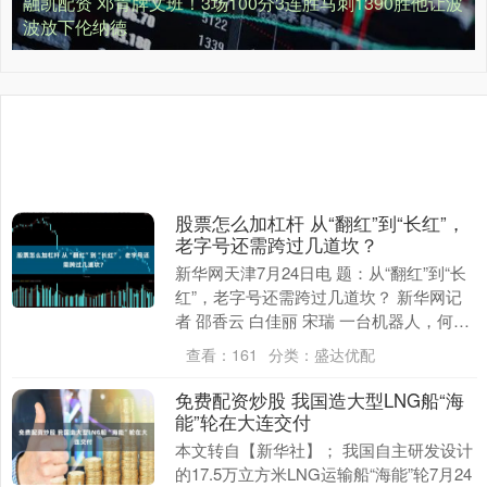
融凯配资 邓肯牌文班！3场100分3连胜马刺1390胜他让波
波放下伦纳德
股票怎么加杠杆 从“翻红”到“长红”，
老字号还需跨过几道坎？
新华网天津7月24日电 题：从“翻红”到“长
红”，老字号还需跨过几道坎？ 新华网记
者 邵香云 白佳丽 宋瑞 一台机器人，何以
成为时装周的“超模”？在2026天津....
查看：
161
分类：
盛达优配
免费配资炒股 我国造大型LNG船“海
能”轮在大连交付
本文转自【新华社】； 我国自主研发设计
的17.5万立方米LNG运输船“海能”轮7月24