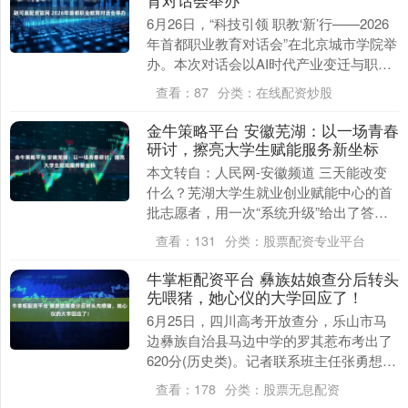
6月26日，“科技引领 职教‘新’行——2026
年首都职业教育对话会”在北京城市学院举
办。本次对话会以AI时代产业变迁与职业
教育转型发展为主题，邀请京津冀地区
查看：
87
分类：
在线配资炒股
政....
金牛策略平台 安徽芜湖：以一场青春
研讨，擦亮大学生赋能服务新坐标
本文转自：人民网-安徽频道 三天能改变
什么？芜湖大学生就业创业赋能中心的首
批志愿者，用一次“系统升级”给出了答
案。 6月25日至27日，来自15所共建高校
查看：
131
分类：
股票配资专业平台
的教师....
牛掌柜配资平台 彝族姑娘查分后转头
先喂猪，她心仪的大学回应了！
6月25日，四川高考开放查分，乐山市马
边彝族自治县马边中学的罗其惹布考出了
620分(历史类)。记者联系班主任张勇想采
访惹布，正在喂猪的惹布在微信上提出请
查看：
178
分类：
股票无息配资
求：“我....