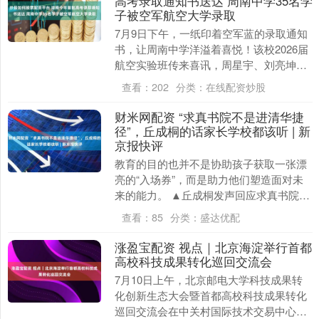
高考录取通知书送达 周南中学35名学
子被空军航空大学录取
7月9日下午，一纸印着空军蓝的录取通知
书，让周南中学洋溢着喜悦！该校2026届
航空实验班传来喜讯，周星宇、刘亮坤等
35名航空班学生率先拿到全省首批空军航
查看：
202
分类：
在线配资炒股
空大学录....
财米网配资 “求真书院不是进清华捷
径”，丘成桐的话家长学校都该听 | 新
京报快评
教育的目的也并不是协助孩子获取一张漂
亮的“入场券”，而是助力他们塑造面对未
来的能力。 ▲丘成桐发声回应求真书院考
核争议：改革招生考核，书院不是上名校
查看：
85
分类：
盛达优配
的捷径。图/....
涨盈宝配资 视点｜北京海淀举行首都
高校科技成果转化巡回交流会
7月10日上午，北京邮电大学科技成果转
化创新生态大会暨首都高校科技成果转化
巡回交流会在中关村国际技术交易中心举