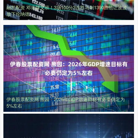
融凯配资 邓肯牌文班！3场100分3连胜马刺1390胜他让波波
放下伦纳德
伊春股票配资网 熊园：2026年GDP增速目标有必要仍定为
5%左右