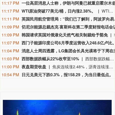
11:17 PM
11:17 PM
WTI原油突破77美元/桶，日内涨2.38%。
WTI原油突破77美元/桶，日内涨2.38%。
11:11 PM
英国民用航空管理局：
11:09 PM
11:09 PM
韩国请求英国对俄液化天然气相关制裁给予豁免
11:07 PM
11:04 PM
11:03 PM
西部数据跌幅从22%收窄至10%
西部数据跌幅收窄至10%，盘初一度大跌超22%。周三美股盘后，美国存储龙头西部数据公布了截止7月3日的2026财年第四季度财报。受存储产品需求持续旺盛推动，公司当季营收、利润双双超预期，净利润同比增长逾12倍。财报显示，西部数据第四财季营收为37.5亿美元，同比增长44%，市场预期为36.92亿美元，上年同期为26.05亿美元。
11:00 PM
夜盘期货收盘
焦炭连续涨2.48%，沥青连续涨2.26%，乙二醇连续涨1.92%，豆一连续涨1.76%，PTA连续涨1.55%。
10:54 PM
日元兑美元下跌0.3%，报158.29，为当日最低点。