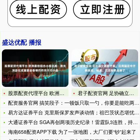
盛达优配 播报
股票配资代理平台 欧洲最佳狙击小组比赛：激光测距仪成重要装备
君子配资官网 足协确立最新方案，沿用国足中方教练组，杨晨、范
配资服务官网 搞笑段子：一顿饭只取一勺，你要是能吃两勺，我认
易方达证券平台 克里斯保罗发声谈动情；祖巴茨状态堪忧；快船迎
大通证券平台 SGA再创两项历史纪录！雷霆队3连胜，持有4大
海南658配资APP下载 为了一张地图，大厂们要“钞”起来了