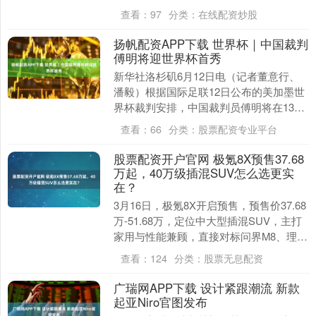
意外，运输球队训练装备的车辆遭遇盗
查看：
97
分类：
在线配资炒股
窃，被盗的包括....
扬帆配资APP下载 世界杯｜中国裁判
傅明将迎世界杯首秀
新华社洛杉矶6月12日电（记者董意行、
潘毅）根据国际足联12日公布的美加墨世
界杯裁判安排，中国裁判员傅明将在13日
澳大利亚队对阵土耳其队的小组赛中担任
查看：
66
分类：
股票配资专业平台
辅助视频助....
股票配资开户官网 极氪8X预售37.68
万起，40万级插混SUV怎么选更实
在？
3月16日，极氪8X开启预售，预售价37.68
万-51.68万，定位中大型插混SUV，主打
家用与性能兼顾，直接对标问界M8、理想
L8。接下来，我们将对新车梳理清....
查看：
124
分类：
股票无息配资
广瑞网APP下载 设计紧跟潮流 新款
起亚Niro官图发布