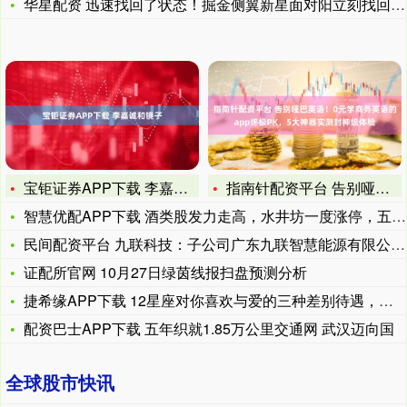
华星配资 迅速找回了状态！掘金侧翼新星面对阳立刻找回了应有的
宝钜证券APP下载 李嘉诚和镜子
指南针配资平台 告别哑巴英语！0元学商务英语的app终极PK
智慧优配APP下载 酒类股发力走高，水井坊一度涨停，五粮液等
民间配资平台 九联科技：子公司广东九联智慧能源有限公司提供专
证配所官网 10月27日绿茵线报扫盘预测分析
捷希缘APP下载 12星座对你喜欢与爱的三种差别待遇，给你最
配资巴士APP下载 五年织就1.85万公里交通网 武汉迈向国
全球股市快讯