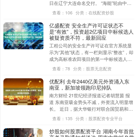
日在辽宁大连命名交付。 “海能”轮由中船
大连造船联合中船贸易为招商轮船建造....
查看：
106
分类：
在线配资炒股
亿盛配资 安全生产许可证状态不
是“有效”，投资超2亿项目中标候选人
被疑资质不符，最新回应
工程公司的安全生产许可证在官方系统显
示为“其他”状态，有一栏则显示“整改”，却
成为高标准农田项目的第一中标候选人？
近日，一家工程公司反映，其投标黑龙江
查看：
78
分类：
股票无息配资
省庆安县....
优配利 去年2440亿美元外资涌入东
南亚，新加坡领跑印尼掉队
南方财经 21世纪经济报道记者胡慧茵 报
道 东南亚吸金势头不减，外资流入明显增
长。 近日，据大华银行对联合国贸易和发
展会议最新数据的分析，2025年流入东南
查看：
135
分类：
股票配资专业平台
亚的....
炒股如何股票配资平台 湖南今年首批