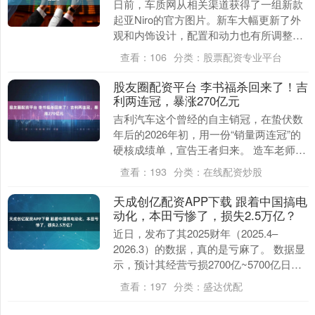
日前，车质网从相关渠道获得了一组新款
起亚Niro的官方图片。新车大幅更新了外
观和内饰设计，配置和动力也有所调整。
外观方面，新款起亚Niro采用全新Star
查看：
106
分类：
股票配资专业平台
M....
股友圈配资平台 李书福杀回来了！吉
利两连冠，暴涨270亿元
吉利汽车这个曾经的自主销冠，在蛰伏数
年后的2026年初，用一份“销量两连冠”的
硬核成绩单，宣告王者归来。 造车老师傅
李书福，带领吉利杀回来了。 1. 资本狂
查看：
193
分类：
在线配资炒股
飙：....
天成创亿配资APP下载 跟着中国搞电
动化，本田亏惨了，损失2.5万亿？
近日，发布了其2025财年（2025.4–
2026.3）的数据，真的是亏麻了。 数据显
示，预计其经营亏损2700亿~5700亿日元
（约合人民币116亿~247亿....
查看：
197
分类：
盛达优配