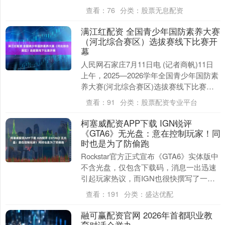
行。活动以“五方六力·海智汇”为主题，是
查看：
76
分类：
股票无息配资
海淀区“五....
满江红配资 全国青少年国防素养大赛
（河北综合赛区）选拔赛线下比赛开
幕
人民网石家庄7月11日电 (记者商帆)11日
上午，2025—2026学年全国青少年国防素
养大赛(河北综合赛区)选拔赛线下比赛在
河北体育学院正定新区校区开幕，赛程....
查看：
91
分类：
股票配资专业平台
柯塞威配资APP下载 IGN锐评
《GTA6》无光盘：意在控制玩家！同
时也是为了防偷跑
Rockstar官方正式宣布《GTA6》实体版中
不含光盘，仅包含下载码，消息一出迅速
引起玩家热议，而IGN也很快撰写了一篇
专栏文章，讨论Rockstar此举的用....
查看：
191
分类：
盛达优配
融可赢配资官网 2026年首都职业教
育对话会举办