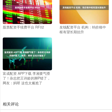
股票配资手续费平台 RF02
友钱配资平台 机构：钨价格中
枢有望长期抬升
富成配资 APP下载 李湘要气懵
了！杂志把王诗龄的脚P错了，
网友：妈呀 这也太尴尬了
相关评论