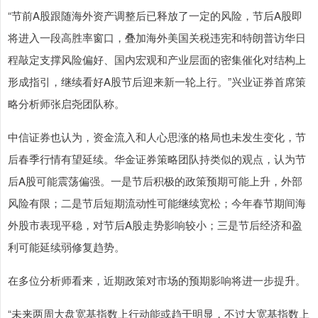
“节前A股跟随海外资产调整后已释放了一定的风险，节后A股即
将进入一段高胜率窗口，叠加海外美国关税违宪和特朗普访华日
程敲定支撑风险偏好、国内宏观和产业层面的密集催化对结构上
形成指引，继续看好A股节后迎来新一轮上行。”兴业证券首席策
略分析师张启尧团队称。
中信证券也认为，资金流入和人心思涨的格局也未发生变化，节
后春季行情有望延续。华金证券策略团队持类似的观点，认为节
后A股可能震荡偏强。一是节后积极的政策预期可能上升，外部
风险有限；二是节后短期流动性可能继续宽松；今年春节期间海
外股市表现平稳，对节后A股走势影响较小；三是节后经济和盈
利可能延续弱修复趋势。
在多位分析师看来，近期政策对市场的预期影响将进一步提升。
“未来两周大盘宽基指数上行动能或趋于明显，不过大宽基指数上