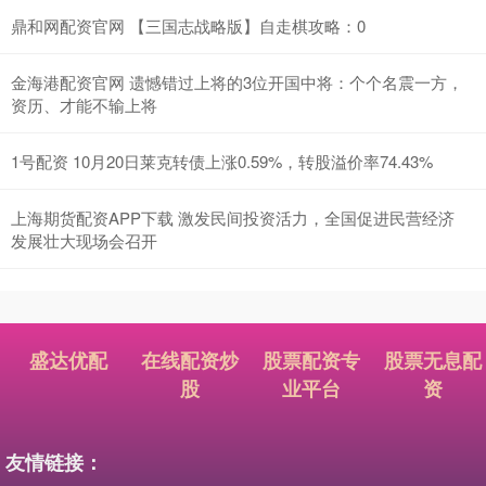
鼎和网配资官网 【三国志战略版】自走棋攻略：0
金海港配资官网 遗憾错过上将的3位开国中将：个个名震一方，
资历、才能不输上将
1号配资 10月20日莱克转债上涨0.59%，转股溢价率74.43%
上海期货配资APP下载 激发民间投资活力，全国促进民营经济
发展壮大现场会召开
盛达优配
在线配资炒
股票配资专
股票无息配
股
业平台
资
友情链接：