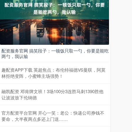
配资服务官网 搞笑段子：一顿饭只取一勺，你要是能吃
两勺，我认输
趣配资APP下载 英超焦点：布伦特福德VS曼联，阿莫
林拒绝变阵，小蜜蜂主场强势！
融凯配资 邓肯牌文班！3场100分3连胜马刺1390胜他
让波波放下伦纳德
官方配资平台官网 开心一笑：老公：快递公司挣钱不
要命，大半夜两点多还上门送……