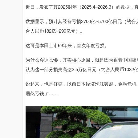
近日，发布了其2025财年（2025.4–2026.3）的数据
深证成指
14329.17
.72
0.61%
219.05
1
数据显示，预计其经营亏损2700亿~5700亿日元（约合人
合人民币182亿~299亿元）。
这可是本田上市69年来，首次年度亏损。
为什么会这么惨，其实核心原因，就是因为跟着中国搞
认为这一部分损失高达2.5万亿日元（约合人民币1082
说起来，也是好笑，以前日本经济泡沫破裂，金融危机
居然亏钱了……