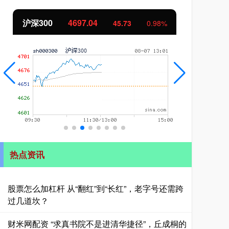
北证50
1130.83
创
7.96
0.71%
热点资讯
股票怎么加杠杆 从“翻红”到“长红”，老字号还需跨
过几道坎？
财米网配资 “求真书院不是进清华捷径”，丘成桐的