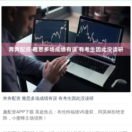
奔奔配资 雅思多场成绩有误 有考生因此没读研
趣配资APP下载 英超焦点：布伦特福德VS曼联，阿莫林拒绝变
阵，小蜜蜂主场强势！