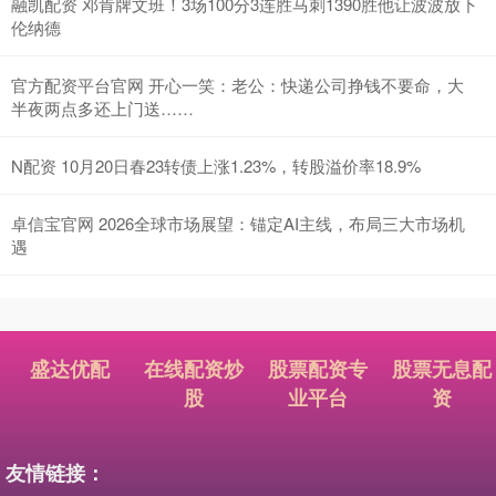
融凯配资 邓肯牌文班！3场100分3连胜马刺1390胜他让波波放下
伦纳德
官方配资平台官网 开心一笑：老公：快递公司挣钱不要命，大
半夜两点多还上门送……
N配资 10月20日春23转债上涨1.23%，转股溢价率18.9%
卓信宝官网 2026全球市场展望：锚定AI主线，布局三大市场机
遇
盛达优配
在线配资炒
股票配资专
股票无息配
股
业平台
资
友情链接：