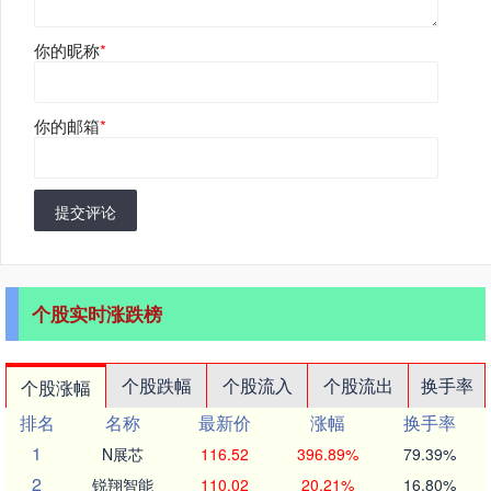
你的昵称
*
你的邮箱
*
提交评论
个股实时涨跌榜
个股跌幅
个股流入
个股流出
换手率
个股涨幅
排名
名称
最新价
涨幅
换手率
1
N展芯
116.52
396.89%
79.39%
2
锐翔智能
110.02
20.21%
16.80%