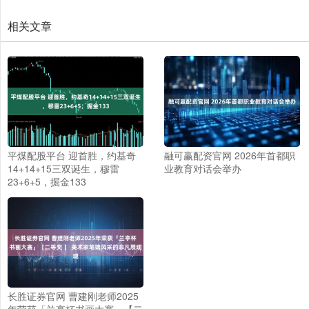
相关文章
平煤配股平台 迎首胜，约基奇
融可赢配资官网 2026年首都职
14+14+15三双诞生，穆雷
业教育对话会举办
23+6+5，掘金133
长胜证券官网 曹建刚老师2025