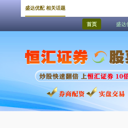
盛达优配 相关话题
盛达
首页