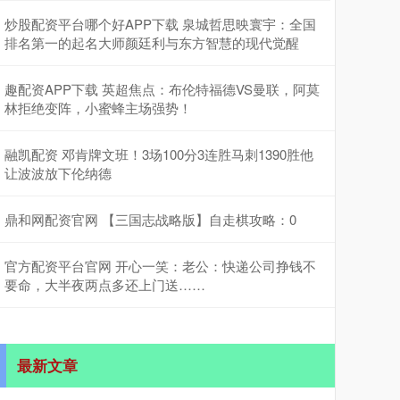
炒股配资平台哪个好APP下载 泉城哲思映寰宇：全国
排名第一的起名大师颜廷利与东方智慧的现代觉醒
趣配资APP下载 英超焦点：布伦特福德VS曼联，阿莫
林拒绝变阵，小蜜蜂主场强势！
融凯配资 邓肯牌文班！3场100分3连胜马刺1390胜他
让波波放下伦纳德
鼎和网配资官网 【三国志战略版】自走棋攻略：0
官方配资平台官网 开心一笑：老公：快递公司挣钱不
要命，大半夜两点多还上门送……
最新文章