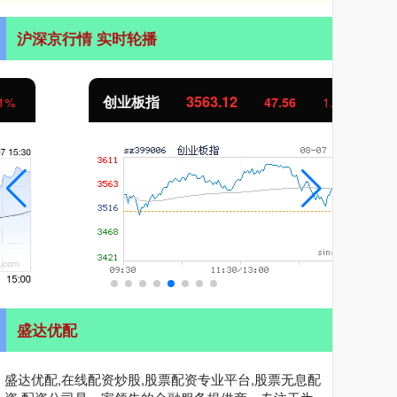
沪深京行情 实时轮播
创业板指
3563.12
基
47.56
1.35%
盛达优配
盛达优配,在线配资炒股,股票配资专业平台,股票无息配