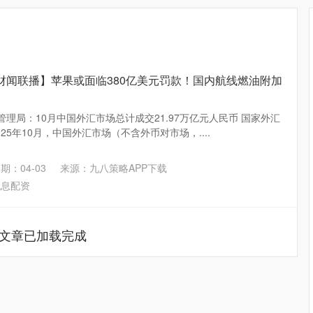
财闻联播】苹果或面临380亿美元罚款！国内航线燃油附加
汇管理局：10月中国外汇市场总计成交21.97万亿元人民币 国家外汇
25年10月，中国外汇市场（不含外币对市场，....
期：04-03
来源：九八策略APP下载
无息配资
文章已加载完成