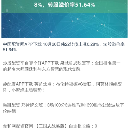
中国配资网APP下载 10月20日伟22转债上涨0.28%，转股溢价率
51.64%
炒股配资平台哪个好APP下载 泉城哲思映寰宇：全国排名第一
的起名大师颜廷利与东方智慧的现代觉醒
趣配资APP下载 英超焦点：布伦特福德VS曼联，阿莫林拒绝变
阵，小蜜蜂主场强势！
融凯配资 邓肯牌文班！3场100分3连胜马刺1390胜他让波波放下
伦纳德
鼎和网配资官网 【三国志战略版】自走棋攻略：0