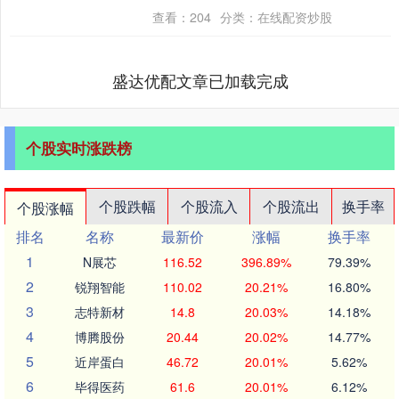
发现，这位铁榔头近年来的冬季几乎都在
查看：
204
分类：
在线配资炒股
海外度过，像候....
盛达优配文章已加载完成
个股实时涨跌榜
个股跌幅
个股流入
个股流出
换手率
个股涨幅
排名
名称
最新价
涨幅
换手率
1
N展芯
116.52
396.89%
79.39%
2
锐翔智能
110.02
20.21%
16.80%
3
志特新材
14.8
20.03%
14.18%
4
博腾股份
20.44
20.02%
14.77%
5
近岸蛋白
46.72
20.01%
5.62%
6
毕得医药
61.6
20.01%
6.12%