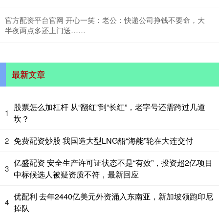
官方配资平台官网 开心一笑：老公：快递公司挣钱不要命，大
半夜两点多还上门送……
最新文章
股票怎么加杠杆 从“翻红”到“长红”，老字号还需跨过几道
1
坎？
免费配资炒股 我国造大型LNG船“海能”轮在大连交付
2
亿盛配资 安全生产许可证状态不是“有效”，投资超2亿项目
3
中标候选人被疑资质不符，最新回应
优配利 去年2440亿美元外资涌入东南亚，新加坡领跑印尼
4
掉队